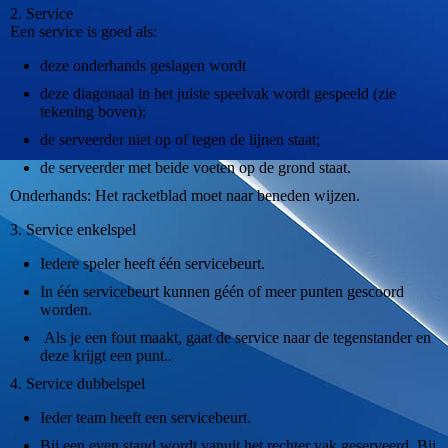
2. Service
Een service is goed als:
deze onderhands geslagen wordt
deze diagonaal in het juiste speelvak wordt gespeeld (zie
tekening boven);
de serveerder niet op of tegen de lijnen staat;
de serveerder met beide voeten op de grond staat.
Onderhands: Het racketblad moet naar beneden wijzen.
3. Service enkelspel
Iedere speler heeft één servicebeurt.
In één servicebeurt kunnen géén of meer punten gescoord
worden.
Als je een fout maakt, gaat de service naar de tegenstander en
deze krijgt een punt..
4. Service dubbelspel
Ieder team heeft een servicebeurt.
Bij een even stand wordt vanuit het rechter vak geserveerd. Bij